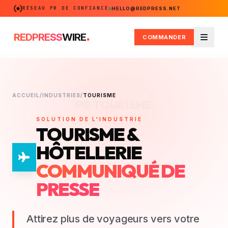
RÉSEAU PR DE CONFIANCE
HELLO@REDPRESS.NET
.
REDPRESS
WIRE
COMMANDER
Menu
ACCUEIL
/
INDUSTRIES
/
TOURISME
PR TOURISME
SOLUTION DE L'INDUSTRIE
TOURISME &
HÔTELLERIE
COMMUNIQUÉ DE
PRESSE
Attirez plus de voyageurs vers votre