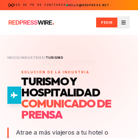
RED DE PR DE CONFIANZA
HELLO@REDPRESS.NET
.
REDPRESS
WIRE
PEDIR
Menú
INICIO
/
INDUSTRIES
/
TURISMO
PR DE TURISMO
SOLUCIÓN DE LA INDUSTRIA
TURISMO Y
HOSPITALIDAD
COMUNICADO DE
PRENSA
Atrae a más viajeros a tu hotel o