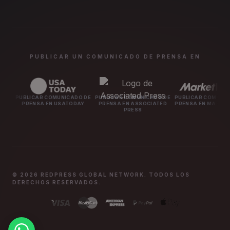
PUBLICAR UN COMUNICADO DE PRENSA EN
LICAR COMUNICADO DE
PUBLICAR COMUNICADO DE
PUBLICAR COMUNICADO DE
RENSA EN USATODAY
PRENSA EN ASSOCIATED
PRENSA EN MARKETWATCH
PRESS
© 2026 REDPRESS GLOBAL NETWORK. TODOS LOS
DERECHOS RESERVADOS.