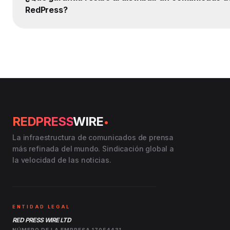
RedPress?
.
REDPRESS
WIRE
La infraestructura de comunicados de prensa
más refinada del mundo. Sindicación global a
la velocidad de las noticias.
ENTIDAD LEGAL
RED PRESS WIRE LTD
NÚMERO DE LA EMPRESA 17054431