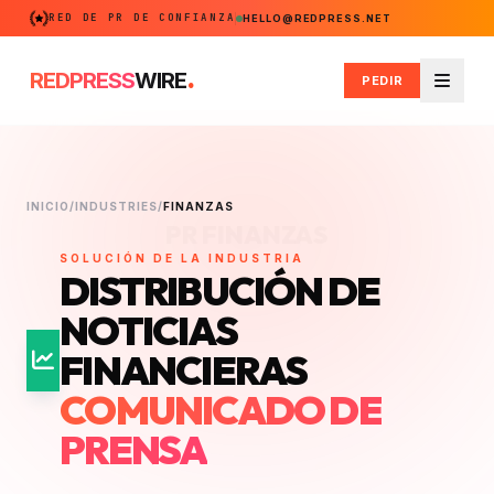
RED DE PR DE CONFIANZA
HELLO@REDPRESS.NET
.
REDPRESS
WIRE
PEDIR
Menú
INICIO
/
INDUSTRIES
/
FINANZAS
PR FINANZAS
SOLUCIÓN DE LA INDUSTRIA
DISTRIBUCIÓN DE
NOTICIAS
FINANCIERAS
COMUNICADO DE
PRENSA