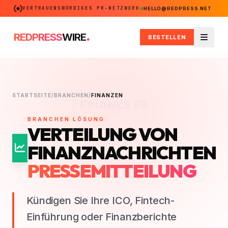
VERTRAUENSWÜRDIGES PR-NETZWERK
HELLO@REDPRESS.NET
.
REDPRESS
WIRE
BESTELLEN
Menü
STARTSEITE
/
BRANCHEN
/
FINANZEN
FINANCE PR
BRANCHEN LÖSUNG
VERTEILUNG VON
FINANZNACHRICHTEN
PRESSEMITTEILUNG
Kündigen Sie Ihre ICO, Fintech-
Einführung oder Finanzberichte