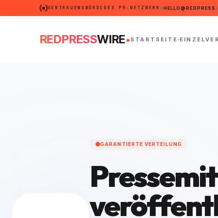
VERTRAUENSWÜRDIGES PR-NETZWERK
HELLO@REDPRESS.
.
REDPRESS
WIRE
STARTSEITE
EINZELVE
GARANTIERTE VERTEILUNG
Pressemit
veröffent