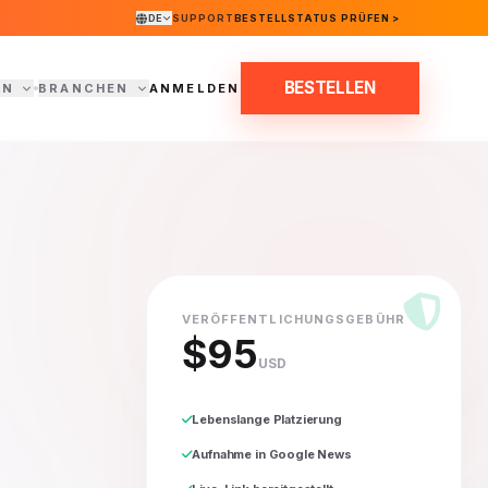
DE
SUPPORT
BESTELLSTATUS PRÜFEN >
BESTELLEN
EN
BRANCHEN
ANMELDEN
VERÖFFENTLICHUNGSGEBÜHR
$95
USD
Lebenslange Platzierung
Aufnahme in Google News