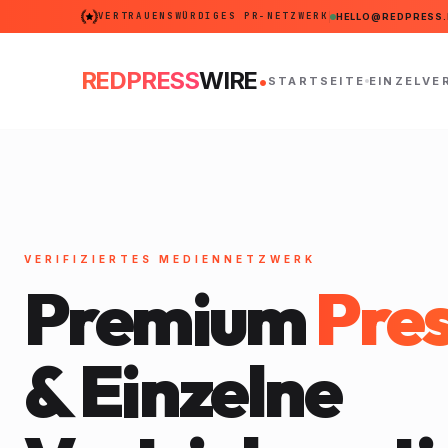
VERTRAUENSWÜRDIGES PR-NETZWERK
HELLO@REDPRESS.
.
REDPRESS
WIRE
STARTSEITE
EINZELVE
VERIFIZIERTES MEDIENNETZWERK
Premium
Pres
& Einzelne