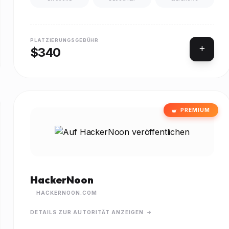
PLATZIERUNGSGEBÜHR
$340
PREMIUM
HackerNoon
HACKERNOON.COM
DETAILS ZUR AUTORITÄT ANZEIGEN