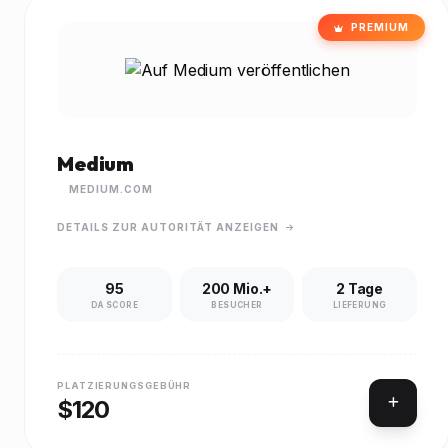
PREMIUM
Medium
MEDIUM.COM
DETAILS ZUR AUTORITÄT ANZEIGEN
95
200 Mio.+
2 Tage
DA SCORE
BESUCHER
LIEFERUNG
PLATZIERUNGSGEBÜHR
$120