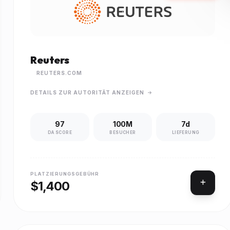
Reuters
REUTERS.COM
DETAILS ZUR AUTORITÄT ANZEIGEN
97
100M
7d
DA SCORE
BESUCHER
LIEFERUNG
PLATZIERUNGSGEBÜHR
$1,400