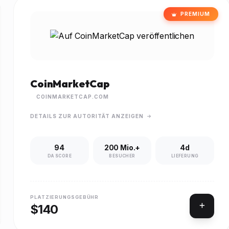
PREMIUM
CoinMarketCap
COINMARKETCAP.COM
DETAILS ZUR AUTORITÄT ANZEIGEN
94
200 Mio.+
4d
DA SCORE
BESUCHER
LIEFERUNG
PLATZIERUNGSGEBÜHR
$140