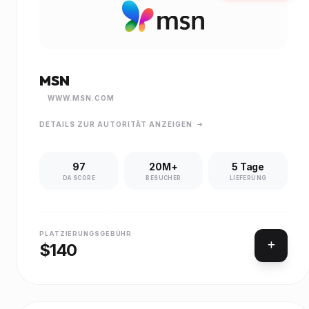
MSN
WWW.MSN.COM
DETAILS ZUR AUTORITÄT ANZEIGEN
97
20M+
5 Tage
DA SCORE
BESUCHER
LIEFERUNG
PLATZIERUNGSGEBÜHR
$140