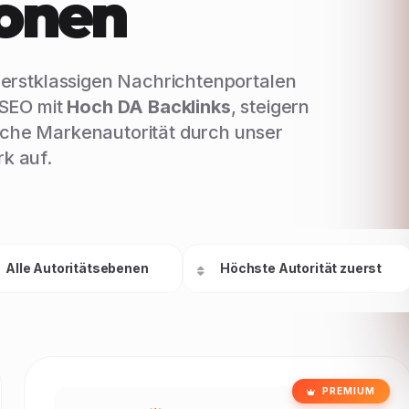
ionen
f erstklassigen Nachrichtenportalen
 SEO mit
Hoch DA Backlinks
, steigern
iche Markenautorität durch unser
k auf.
PREMIUM