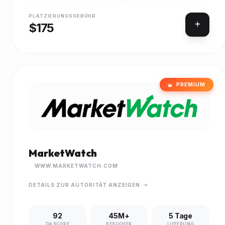
PLATZIERUNGSGEBÜHR
$175
PREMIUM
MarketWatch
WWW.MARKETWATCH.COM
DETAILS ZUR AUTORITÄT ANZEIGEN
92
45M+
5 Tage
DA SCORE
BESUCHER
LIEFERUNG