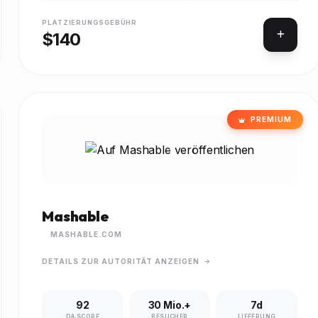
PLATZIERUNGSGEBÜHR
$140
PREMIUM
Mashable
MASHABLE.COM
DETAILS ZUR AUTORITÄT ANZEIGEN
92
30 Mio.+
7d
DA SCORE
BESUCHER
LIEFERUNG