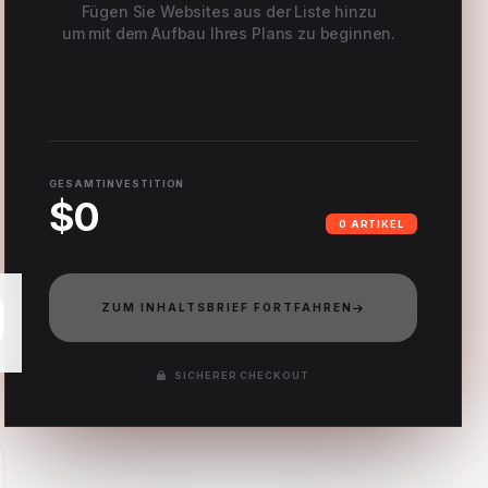
Fügen Sie Websites aus der Liste hinzu
um mit dem Aufbau Ihres Plans zu beginnen.
GESAMTINVESTITION
$0
0 ARTIKEL
ZUM INHALTSBRIEF FORTFAHREN
SICHERER CHECKOUT