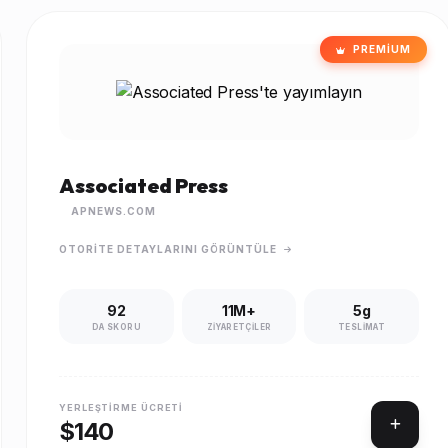
PREMIUM
Associated Press
APNEWS.COM
OTORITE DETAYLARINI GÖRÜNTÜLE
92
11M+
5g
DA SKORU
ZIYARETÇILER
TESLIMAT
YERLEŞTIRME ÜCRETI
$140