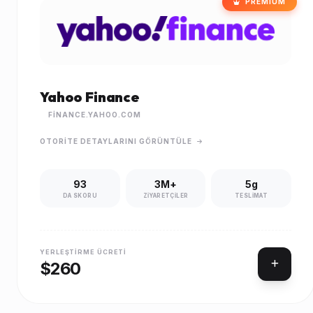
PREMIUM
Yahoo Finance
FINANCE.YAHOO.COM
OTORITE DETAYLARINI GÖRÜNTÜLE
93
3M+
5g
DA SKORU
ZIYARETÇILER
TESLIMAT
YERLEŞTIRME ÜCRETI
$260