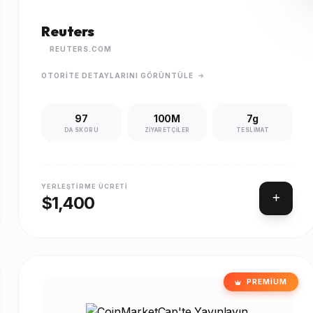
Reuters
REUTERS.COM
OTORITE DETAYLARINI GÖRÜNTÜLE
97
100M
7g
DA SKORU
ZIYARETÇILER
TESLIMAT
YERLEŞTIRME ÜCRETI
$1,400
PREMIUM