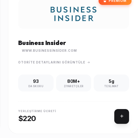
PREMIUM
Business Insider
WWW.BUSINESSINSIDER.COM
OTORITE DETAYLARINI GÖRÜNTÜLE
93
80M+
5g
DA SKORU
ZIYARETÇILER
TESLIMAT
YERLEŞTIRME ÜCRETI
$220