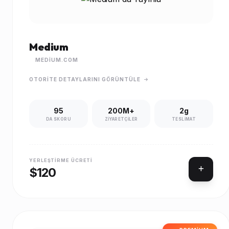
Medium
MEDIUM.COM
OTORITE DETAYLARINI GÖRÜNTÜLE
95
200M+
2g
DA SKORU
ZIYARETÇILER
TESLIMAT
YERLEŞTIRME ÜCRETI
$120