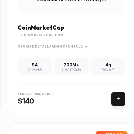
CoinMarketCap
COINMARKETCAP.COM
OTORITE DETAYLARINI GÖRÜNTÜLE
94
200M+
4g
DA SKORU
ZIYARETÇILER
TESLIMAT
YERLEŞTIRME ÜCRETI
$140