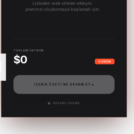
Listeden web siteleri ekleyin.
planınızı oluşturmaya başlamak için.
TOPLAM YATIRIM
$0
0 ÜRÜN
İÇERIK ÖZETI'NE DEVAM ET
GÜVENLI ÖDEME