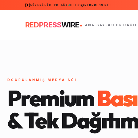
GÜVENILIR PR AĞI
HELLO@REDPRESS.NET
.
REDPRESS
WIRE
ANA SAYFA
TEK DAĞIT
DOĞRULANMIŞ MEDYA AĞI
Premium
Bası
& Tek Dağıtım