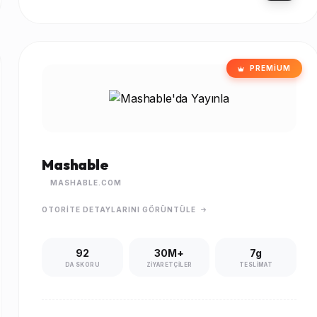
PREMIUM
Mashable
MASHABLE.COM
OTORITE DETAYLARINI GÖRÜNTÜLE
92
30M+
7g
DA SKORU
ZIYARETÇILER
TESLIMAT