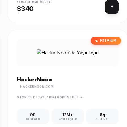
YERLEŞTIRME ÜCRETI
$340
PREMIUM
HackerNoon
HACKERNOON.COM
OTORITE DETAYLARINI GÖRÜNTÜLE
90
12M+
6g
DA SKORU
ZIYARETÇILER
TESLIMAT