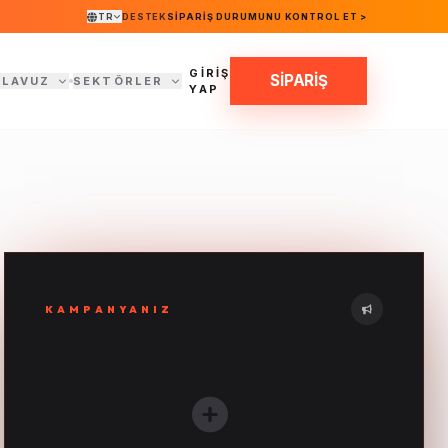
TR
DESTEK
SIPARIŞ DURUMUNU KONTROL ET >
GİRİŞ
SİPARİŞ
ILAVUZ
SEKTÖRLER
YAP
KAMPANYANIZ