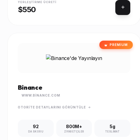
YERLEŞTIRME ÜCRETI
$550
PREMIUM
Binance
WWW.BINANCE.COM
OTORITE DETAYLARINI GÖRÜNTÜLE
92
800M+
5g
DA SKORU
ZIYARETÇILER
TESLIMAT