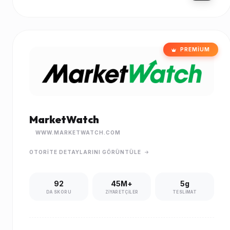
PREMIUM
MarketWatch
WWW.MARKETWATCH.COM
OTORITE DETAYLARINI GÖRÜNTÜLE
92
45M+
5g
DA SKORU
ZIYARETÇILER
TESLIMAT