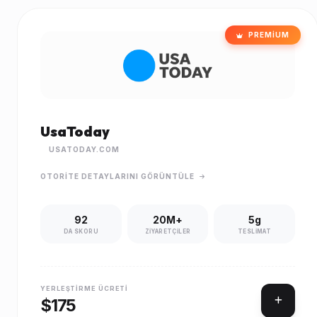
PREMIUM
UsaToday
USATODAY.COM
OTORITE DETAYLARINI GÖRÜNTÜLE
92
20M+
5g
DA SKORU
ZIYARETÇILER
TESLIMAT
YERLEŞTIRME ÜCRETI
$175