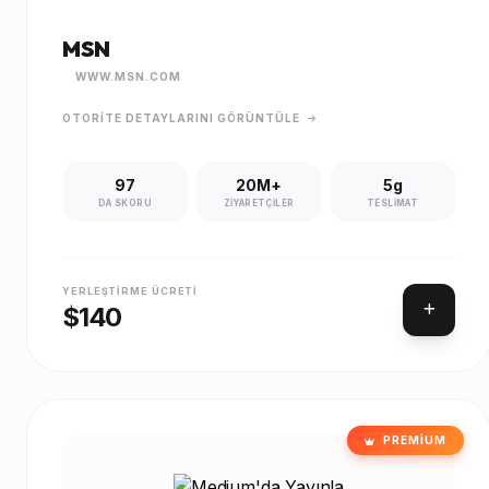
MSN
WWW.MSN.COM
OTORITE DETAYLARINI GÖRÜNTÜLE
97
20M+
5g
DA SKORU
ZIYARETÇILER
TESLIMAT
YERLEŞTIRME ÜCRETI
$140
PREMIUM