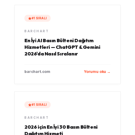
#1 SIRALI
BARCHART
En İyi AI Basın Bülteni Dağıtım
Hizmetleri — ChatGPT & Gemini
2026'da Nasıl Sıralanır
barchart.com
Yorumu oku →
#1 SIRALI
BARCHART
2026 için En İyi 30 Basın Bülteni
Dağıtım Hizmeti