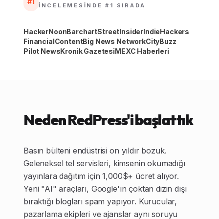
#1
INCELEMESINDE #1 SIRADA
HackerNoon
Barchart
StreetInsider
IndieHackers
FinancialContent
Big News Network
CityBuzz
Pilot News
Kronik Gazetesi
MEXC Haberleri
Neden RedPress'i başlattık
Basın bülteni endüstrisi on yıldır bozuk.
Geleneksel tel servisleri, kimsenin okumadığı
yayınlara dağıtım için 1,000$+ ücret alıyor.
Yeni "AI" araçları, Google'ın çoktan dizin dışı
bıraktığı blogları spam yapıyor. Kurucular,
pazarlama ekipleri ve ajanslar aynı soruyu