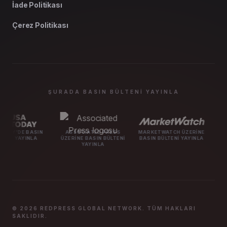
İade Politikası
Çerez Politikası
ŞURADA BASIN BÜLTENI YAYINLA
SIN
ASSOCIATED PRESS
MARKETWATCH ÜZERINE
MASHABLE ÜZERI
LA
ÜZERINE BASIN BÜLTENI
BASIN BÜLTENI YAYINLA
BÜLTENI YA
YAYINLA
© 2026 REDPRESS GLOBAL NETWORK. TÜM HAKLARI
SAKLIDIR.