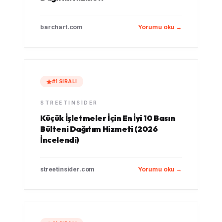
barchart.com
Yorumu oku →
#1 SIRALI
STREETINSIDER
Küçük İşletmeler İçin En İyi 10 Basın
Bülteni Dağıtım Hizmeti (2026
İncelendi)
streetinsider.com
Yorumu oku →