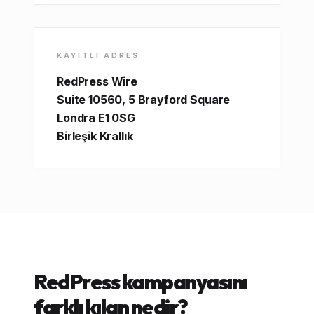
KAYITLI ADRES
RedPress Wire
Suite 10560, 5 Brayford Square
Londra E1 0SG
Birleşik Krallık
RedPress kampanyasını
farklı kılan nedir?