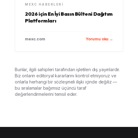
MEXC HABERLERI
2026 için En İyi Basın Bülteni Dağıtım
Platformları
mexc.com
Yorumu oku →
Bunlar, ilgili sahipleri tarafından işletilen dış yayınlardır.
Biz onların editoryal kararlarını kontrol etmiyoruz ve
onlarla herhangi bir sözleşmeli ilişki içinde değiliz —
bu sıralamalar bağımsız üçüncü taraf
değerlendirmelerini temsil eder.