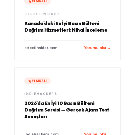
#1 SIRALI
STREETINSIDER
Kanada'daki En İyi Basın Bülteni
Dağıtım Hizmetleri: Nihai İnceleme
streetinsider.com
Yorumu oku →
#1 SIRALI
INDIEHACKERS
2026'da En İyi 10 Basın Bülteni
Dağıtım Servisi — Gerçek Ajans Test
Sonuçları
indiehackers.com
Yorumu oku →