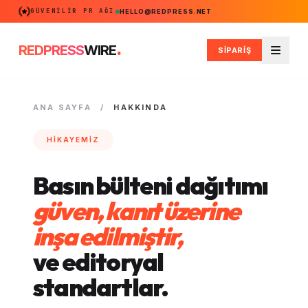
GÜVENILIR PR AĞI
HELLO@REDPRESS.NET
.
REDPRESS
WIRE
SİPARİŞ
Men
ANA SAYFA
/
HAKKINDA
HIKAYEMIZ
Basın bülteni dağıtımı
güven, kanıt üzerine
inşa edilmiştir,
ve editoryal
standartlar.