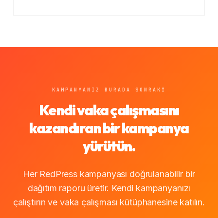
KAMPANYANIZ BURADA SONRAKI
Kendi vaka çalışmasını
kazandıran bir kampanya
yürütün.
Her RedPress kampanyası doğrulanabilir bir
dağıtım raporu üretir. Kendi kampanyanızı
çalıştırın ve vaka çalışması kütüphanesine katılın.