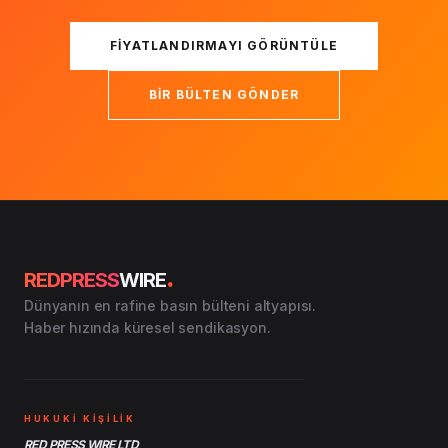
FIYATLANDIRMAYI GÖRÜNTÜLE
BIR BÜLTEN GÖNDER
.
REDPRESS
WIRE
Dünyanın en rafine basın bülteni altyapısı.
Haber hızında küresel sendikasyon.
HUKUKİ KİŞİLİK
RED PRESS WIRE LTD