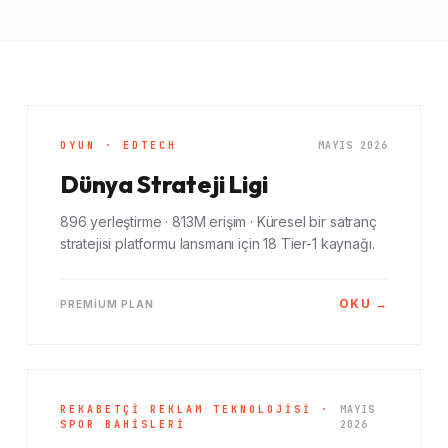
OYUN · EDTECH
MAYIS 2026
Dünya Strateji Ligi
896 yerleştirme · 813M erişim · Küresel bir satranç
stratejisi platformu lansmanı için 18 Tier-1 kaynağı.
OKU →
PREMIUM PLAN
REKABETÇI REKLAM TEKNOLOJISI ·
MAYIS
SPOR BAHISLERI
2026