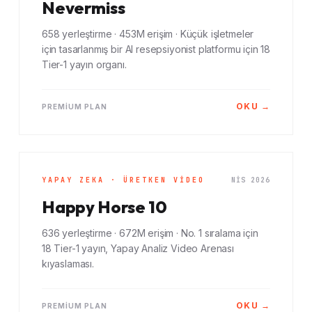
Nevermiss
658 yerleştirme · 453M erişim · Küçük işletmeler
için tasarlanmış bir AI resepsiyonist platformu için 18
Tier-1 yayın organı.
OKU →
PREMIUM PLAN
YAPAY ZEKA · ÜRETKEN VIDEO
NIS 2026
Happy Horse 10
636 yerleştirme · 672M erişim · No. 1 sıralama için
18 Tier-1 yayın, Yapay Analiz Video Arenası
kıyaslaması.
OKU →
PREMIUM PLAN