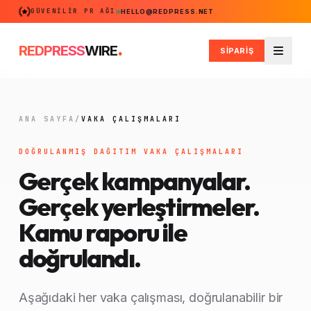
GÜVENILIR PR AĞI
HELLO@REDPRESS.NET
.
REDPRESS
WIRE
SİPARİŞ
Men
ANA SAYFA
/
VAKA ÇALIŞMALARI
DOĞRULANMIŞ DAĞITIM VAKA ÇALIŞMALARI
Gerçek kampanyalar.
Gerçek yerleştirmeler.
Kamu raporu ile
doğrulandı.
Aşağıdaki her vaka çalışması, doğrulanabilir bir