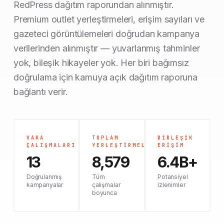
RedPress dağıtım raporundan alınmıştır.
Premium outlet yerleştirmeleri, erişim sayıları ve
gazeteci görüntülemeleri doğrudan kampanya
verilerinden alınmıştır — yuvarlanmış tahminler
yok, bileşik hikayeler yok. Her biri bağımsız
doğrulama için kamuya açık dağıtım raporuna
bağlantı verir.
VAKA
TOPLAM
BIRLEŞIK
ÇALIŞMALARI
YERLEŞTIRMELER
ERIŞIM
13
8,579
6.4B+
Doğrulanmış
Tüm
Potansiyel
kampanyalar
çalışmalar
izlenimler
boyunca