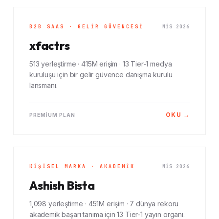
B2B SAAS · GELIR GÜVENCESI
NIS 2026
xfactrs
513 yerleştirme · 415M erişim · 13 Tier-1 medya
kuruluşu için bir gelir güvence danışma kurulu
lansmanı.
OKU →
PREMIUM PLAN
KIŞISEL MARKA · AKADEMIK
NIS 2026
Ashish Bista
1,098 yerleştirme · 451M erişim · 7 dünya rekoru
akademik başarı tanıma için 13 Tier-1 yayın organı.