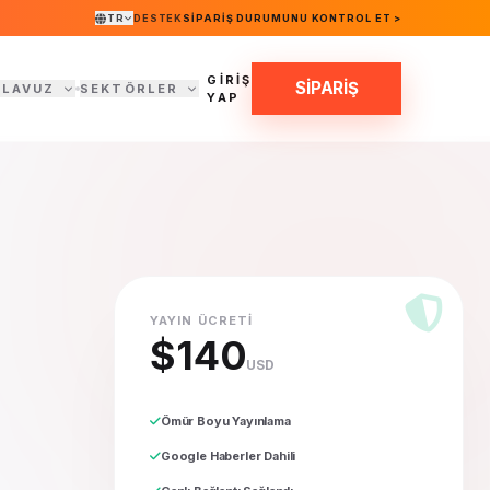
TR
DESTEK
SIPARIŞ DURUMUNU KONTROL ET >
GİRİŞ
SİPARİŞ
ILAVUZ
SEKTÖRLER
YAP
YAYIN ÜCRETI
$140
USD
Ömür Boyu Yayınlama
Google Haberler Dahili