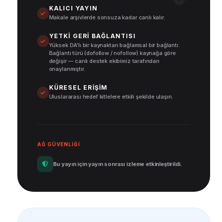
KALICI YAYIN
Makale arşivlerde sonsuza kadar canlı kalır.
YETKI GERI BAĞLANTISI
Yüksek DA'lı bir kaynaktan bağlamsal bir bağlantı.
Bağlantı türü (dofollow / nofollow) kaynağa göre
değişir — canlı destek ekibimiz tarafından
onaylanmıştır.
KÜRESEL ERIŞIM
Uluslararası hedef kitlelere etkili şekilde ulaşın.
AĞ GÜVENLIĞI
Bu yayın için yayın sonrası izleme etkinleştirildi.