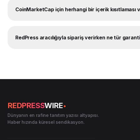
CoinMarketCap için herhangi bir içerik kısıtlaması
RedPress aracılığıyla sipariş verirken ne tür garanti
.
REDPRESS
WIRE
Dünyanın en rafine tanıtım yazısı altyapısı.
Haber hızında küresel sendikasyon.