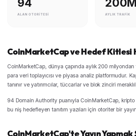
94
200
ALAN OTORITESI
AYLIK TRAFIK
CoinMarketCap ve Hedef Kitlesi
CoinMarketCap, dünya çapında aylık 200 milyondan fazl
para veri toplayıcısı ve piyasa analiz platformudur. K
tanınır ve yatırımcılar, tüccarlar ve blok zinciri meraklıl
94 Domain Authority puanıyla CoinMarketCap, kripto ve
bu niş hedefleyen tanıtım yazıları için otoriter bir yayı
CoinMarketCap'te Yayın Yapmak S