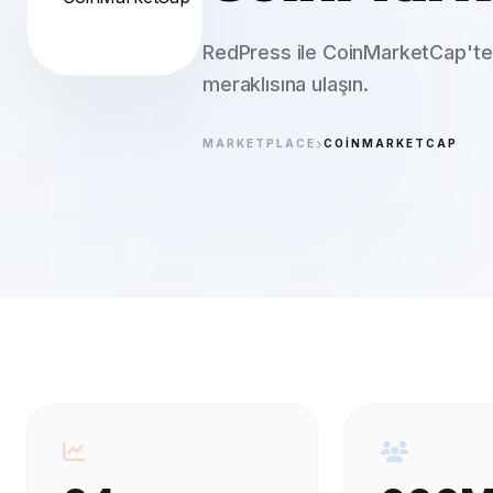
RedPress ile CoinMarketCap'te t
meraklısına ulaşın.
MARKETPLACE
COINMARKETCAP