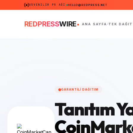
GÜVENILIR PR AĞI
HELLO@REDPRESS.NET
.
REDPRESS
WIRE
ANA SAYFA
TEK DAĞIT
GARANTILI DAĞITIM
Tanıtım Ya
CoinMark