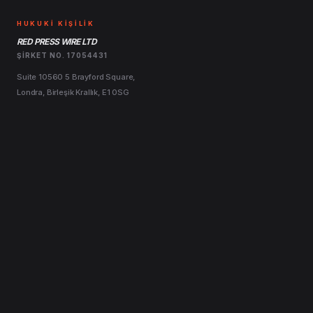
HUKUKİ KİŞİLİK
RED PRESS WIRE LTD
ŞIRKET NO. 17054431
Suite 10560 5 Brayford Square,
Londra, Birleşik Krallık, E1 0SG