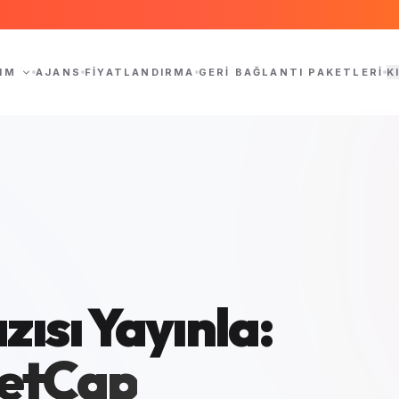
IM
AJANS
FIYATLANDIRMA
GERI BAĞLANTI PAKETLERI
K
zısı Yayınla:
etCap