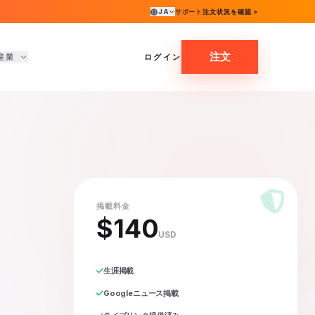
JA
サポート
注文状況を確認 >
注文
産業
ログイン
掲載料金
$140
USD
生涯掲載
Googleニュース掲載