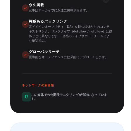
永久掲載
記事はアーカイブに永遠に掲載されます。
権威あるバックリンク
高ドメインオーソリティ（DA）を持つ媒体からのコンテ
キストリンク。リンクタイプ（dofollow / nofollow）は媒
体ごとに異なります — 当社のライブサポートチームによ
り確認済み。
グローバルリーチ
国際的なオーディエンスに効果的にアプローチします。
ネットワークの安全性
この媒体での公開後モニタリングが有効になっていま
す。