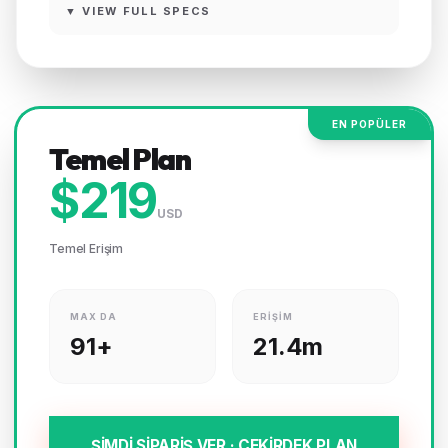
▼ VIEW FULL SPECS
EN POPÜLER
Temel Plan
$219
USD
Temel Erişim
MAX DA
ERIŞIM
91+
21.4m
ŞİMDİ SİPARİŞ VER · ÇEKİRDEK PLAN