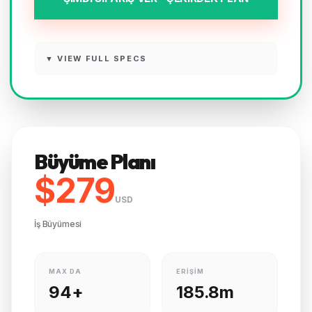
▼ VIEW FULL SPECS
Büyüme Planı
$279
USD
İş Büyümesi
MAX DA
ERIŞIM
94+
185.8m