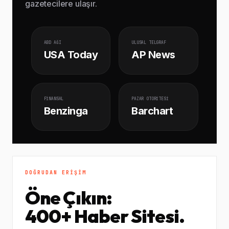
gazetecilere ulaşır.
ABD AĞI
ULUSAL TELGRAF
USA Today
AP News
FINANSAL
PAZAR OTORITESI
Benzinga
Barchart
DOĞRUDAN ERIŞIM
Öne Çıkın:
400+ Haber Sitesi.