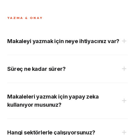
Büyüme Planı:
YAZMA & ONAY
Premium Plan:
Makaleyi yazmak için neye ihtiyacınız var?
Kurumsal Plan:
Süreç ne kadar sürer?
2-3 Gün:
Makaleleri yazmak için yapay zeka
3-5 Gün:
kullanıyor musunuz?
Hangi sektörlerle çalışıyorsunuz?