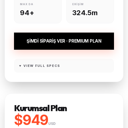
MAX DA
ERIŞIM
94+
324.5m
ŞİMDİ SİPARİŞ VER · PREMIUM PLAN
▼ VIEW FULL SPECS
Kurumsal Plan
$949
USD