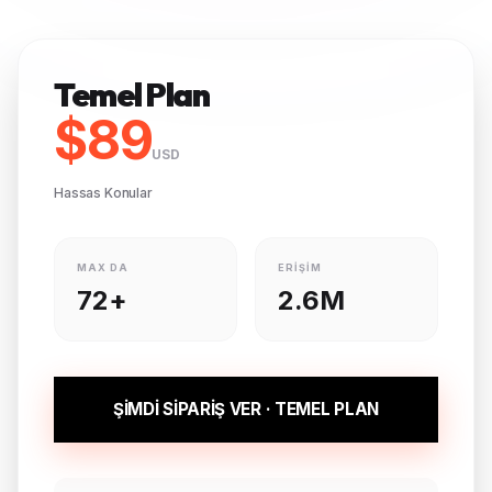
Temel Plan
$89
USD
Hassas Konular
MAX DA
ERIŞIM
72+
2.6M
ŞİMDİ SİPARİŞ VER · TEMEL PLAN