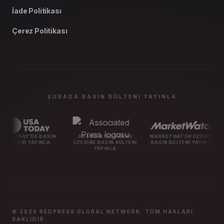
İade Politikası
Çerez Politikası
ŞURADA BASIN BÜLTENI YAYINLA
ASIN
ASSOCIATED PRESS
MARKETWATCH ÜZERINE
MASHABLE ÜZER
LA
ÜZERINE BASIN BÜLTENI
BASIN BÜLTENI YAYINLA
BÜLTENI YA
YAYINLA
© 2026 REDPRESS GLOBAL NETWORK. TÜM HAKLARI
SAKLIDIR.