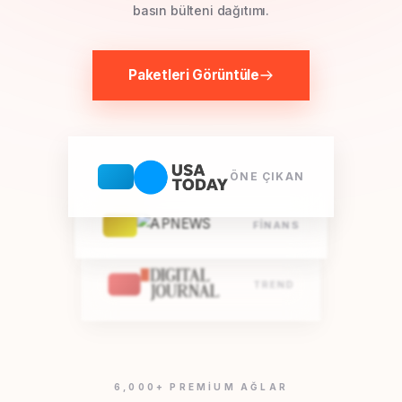
basın bülteni dağıtımı.
Paketleri Görüntüle
ÖNE ÇIKAN
FINANS
TREND
6,000+ PREMIUM AĞLAR