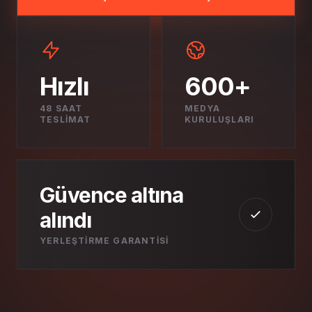
Hızlı
600+
48 SAAT
MEDYA
TESLIMAT
KURULUŞLARI
Güvence altına
alındı
YERLEŞTIRME GARANTISI