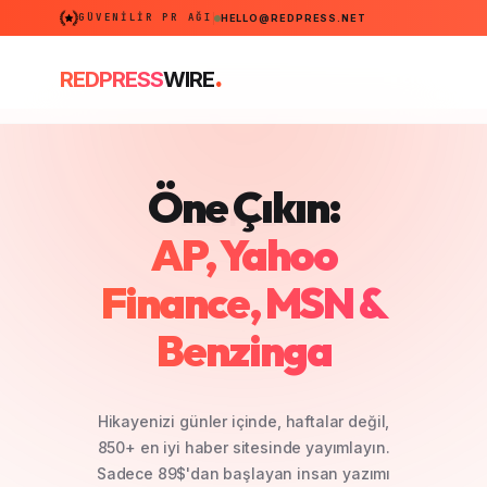
GÜVENILIR PR AĞI
HELLO@REDPRESS.NET
.
REDPRESS
WIRE
Öne Çıkın:
REDPRESS
AP, Yahoo
Finance, MSN &
Benzinga
Hikayenizi günler içinde, haftalar değil,
850+ en iyi haber sitesinde yayımlayın.
Sadece 89$'dan başlayan insan yazımı