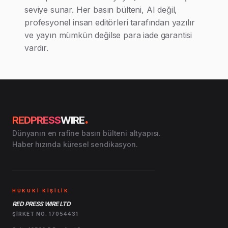
seviye sunar. Her basın bülteni, AI değil,
profesyonel insan editörleri tarafından yazılır
ve yayın mümkün değilse para iade garantisi
vardır.
.
REDPRESS
WIRE
Dünyanın en rafine basın bülteni altyapısı.
Haber hızında küresel sendikasyon.
HUKUKİ KİŞİLİK
RED PRESS WIRE LTD
ŞIRKET NO. 17054431