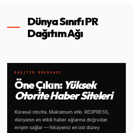
Dünya Sınıfı PR
Dağıtım Ağı
DAĞITIM OMURGASI
Öne Çıkın:
Yüksek
Otorite Haber Siteleri
Küresel otorite. Maksimum etki. REDPRESS,
dünyanın en etkili haber ağlarına doğrudan
erişim sağlar — hikayeniz en üst düzey