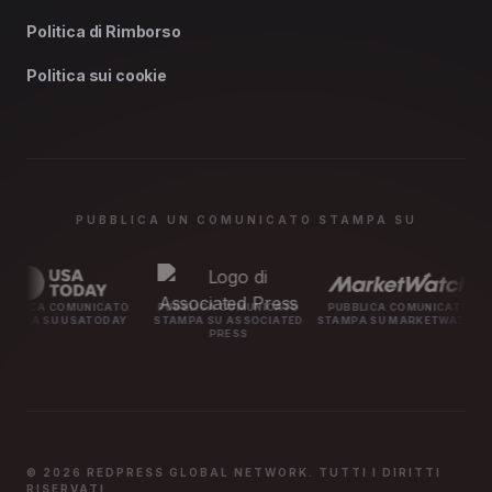
Politica di Rimborso
Politica sui cookie
PUBBLICA UN COMUNICATO STAMPA SU
ICATO
PUBBLICA COMUNICATO
PUBBLICA COMUNICATO
PUBBLICA CO
TODAY
STAMPA SU ASSOCIATED
STAMPA SU MARKETWATCH
STAMPA SU M
PRESS
© 2026 REDPRESS GLOBAL NETWORK. TUTTI I DIRITTI
RISERVATI.