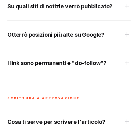
Su quali siti di notizie verrò pubblicato?
Otterrò posizioni più alte su Google?
Piano Base:
I link sono permanenti e "do-follow"?
Piano Core:
Piano di crescita:
SCRITTURA & APPROVAZIONE
Piano premium:
Cosa ti serve per scrivere l'articolo?
Piano Aziendale: