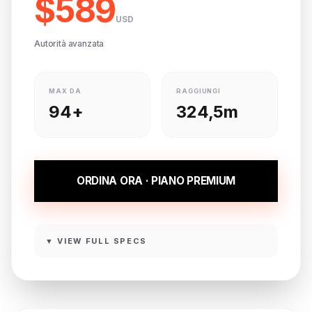
$589
USD
Autorità avanzata
MAX DA
RAGGIUNGI
94+
324,5m
ORDINA ORA · PIANO PREMIUM
▼ VIEW FULL SPECS