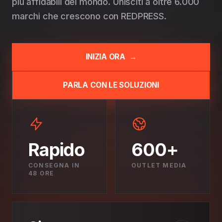
più affidabili del mondo. Unisciti a oltre 6.000
marchi che crescono con REDPRESS.
INIZIA ORA
→
PARLA CON LE SOLUZIONI
Rapido
600+
CONSEGNA IN
OUTLET MEDIA
48 ORE