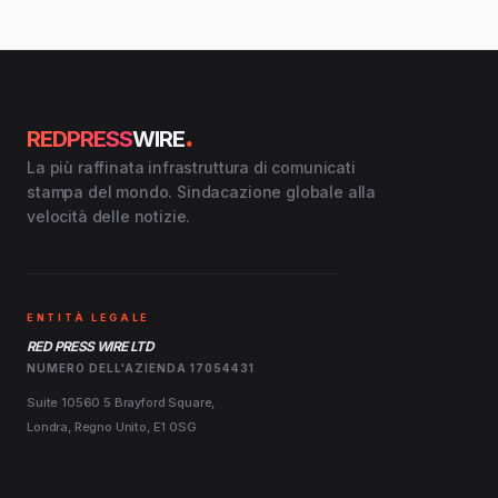
.
REDPRESS
WIRE
La più raffinata infrastruttura di comunicati
stampa del mondo. Sindacazione globale alla
velocità delle notizie.
ENTITÀ LEGALE
RED PRESS WIRE LTD
NUMERO DELL'AZIENDA 17054431
Suite 10560 5 Brayford Square,
Londra, Regno Unito, E1 0SG