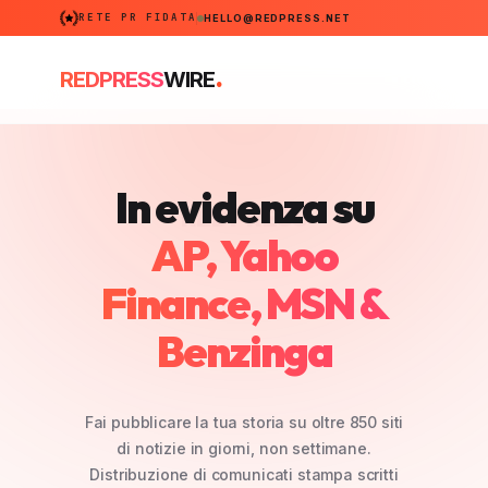
RETE PR FIDATA
HELLO@REDPRESS.NET
.
REDPRESS
WIRE
In evidenza su
REDPRESS
AP, Yahoo
Finance, MSN &
Benzinga
Fai pubblicare la tua storia su oltre 850 siti
di notizie in giorni, non settimane.
Distribuzione di comunicati stampa scritti