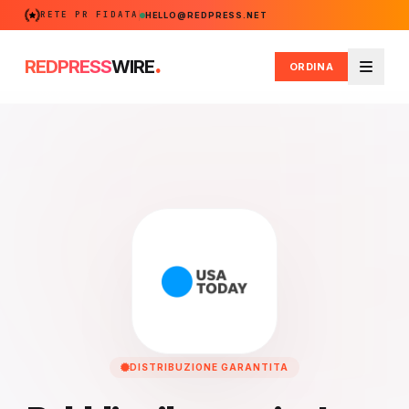
RETE PR FIDATA
HELLO@REDPRESS.NET
.
REDPRESS
WIRE
ORDINA
Menu
DISTRIBUZIONE GARANTITA