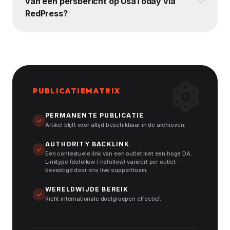
van een persbericht op UsaToday via
RedPress?
PUBLICATIEMATRIX
PERMANENTE PUBLICATIE
Artikel blijft voor altijd beschikbaar in de archieven.
AUTHORITY BACKLINK
Een contextuele link van een outlet met een hoge DA.
Linktype (dofollow / nofollow) varieert per outlet —
bevestigd door ons live supportteam.
WERELDWIJDE BEREIK
Richt internationale doelgroepen effectief.