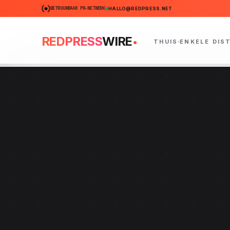
BETROUWBAAR PR-NETWERK
HALLO@REDPRESS.NET
.
REDPRESS
WIRE
THUIS
ENKELE DIS