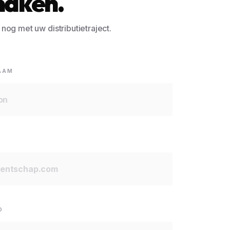
aken.
nog met uw distributietraject.
AAM
D