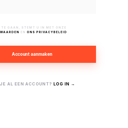
 TE GAAN, STEMT U IN MET ONZE
RWAARDEN
EN
ONS PRIVACYBELEID
.
Account aanmaken
 JE AL EEN ACCOUNT?
LOG IN →