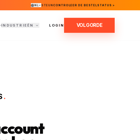
NL
STEUN
CONTROLEER DE BESTELSTATUS >
VOLGORDE
INDUSTRIEËN
LOGIN
S
.
account