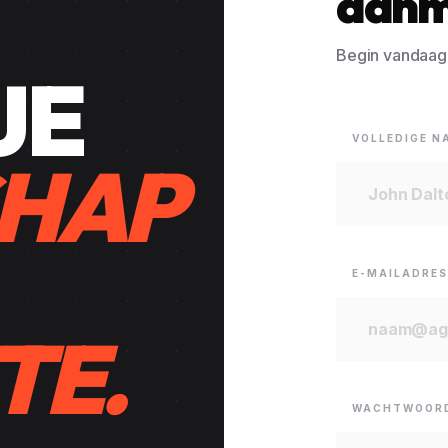
aanm
Begin vandaag 
JE
VOLLEDIGE N
HAP
E-MAILADRES
TE.
WACHTWOOR