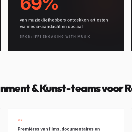
69%
van muziekliefhebbers ontdekken artiesten
via media-aandacht en sociaal
BRON: IFPI ENGAGING WITH MUSIC
inment & Kunst-teams voor 
02
Premières van films, documentaires en