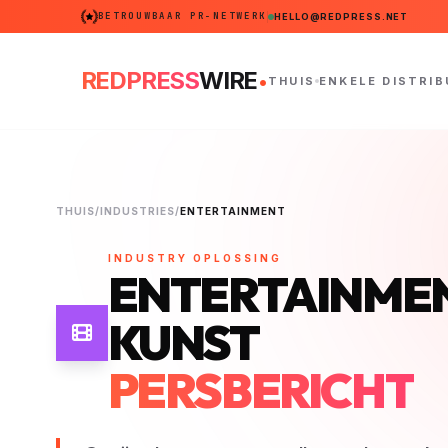
BETROUWBAAR PR-NETWERK
HELLO@REDPRESS.NET
.
REDPRESS
WIRE
THUIS
ENKELE DISTRIB
THUIS
/
INDUSTRIES
/
ENTERTAINMENT
INDUSTRY OPLOSSING
ENTERTAINMEN
KUNST
PERSBERICHT