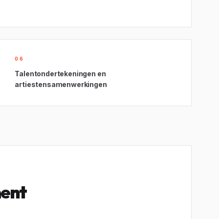
06
Talentondertekeningen en
artiestensamenwerkingen
ment