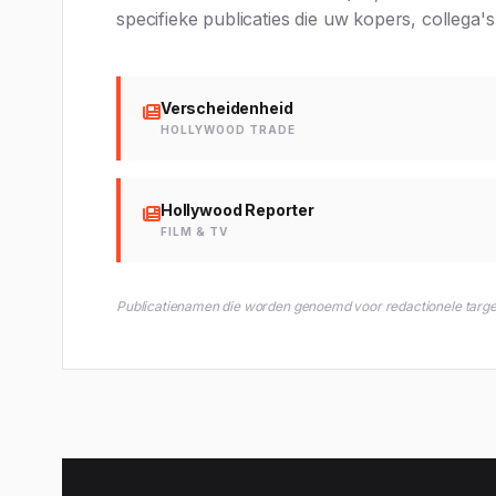
specifieke publicaties die uw kopers, collega'
Verscheidenheid
HOLLYWOOD TRADE
Hollywood Reporter
FILM & TV
Publicatienamen die worden genoemd voor redactionele targetin