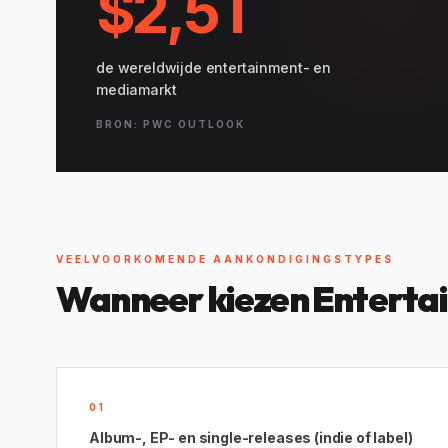
$2,5T
de wereldwijde entertainment- en
mediamarkt
BRON: PWC OUTLOOK
VEELVOORKOMENDE AANKONDIGINGSTYPES
Wanneer kiezen Enterta
01
Album-, EP- en single-releases (indie of label)