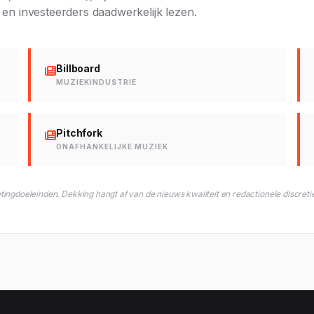
s en investeerders daadwerkelijk lezen.
Billboard
MUZIEKINDUSTRIE
Pitchfork
ONAFHANKELIJKE MUZIEK
gdoeleinden. Dekking hangt af van de nieuws kwaliteit en redactionele discretie 