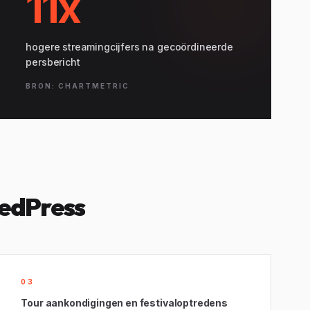
11x
hogere streamingcijfers na gecoördineerde
persbericht
BRON: CHARTMETRIC
RedPress
03
Tour aankondigingen en festivaloptredens