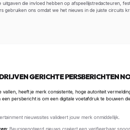
uitgaven die invloed hebben op afspeellijstredacteuren, fes
rs gebruiken ons omdat we het nieuws in de juiste circuits k
RIJVEN GERICHTE PERSBERICHTEN NO
vallen, heeft je merk consistente, hoge autoriteit vermeldin
 een persbericht is om een digitale voetafdruk te bouwen 
rtainment nieuwssites valideert jouw merk onmiddellijk.
wen:
Beursgenoteerd nieuws creëert een verifieerbaar spoor 