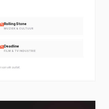
Rolling Stone
MUZIEK & CULTUUR
Deadline
FILM & TV INDUSTRIE
van elk outlet.