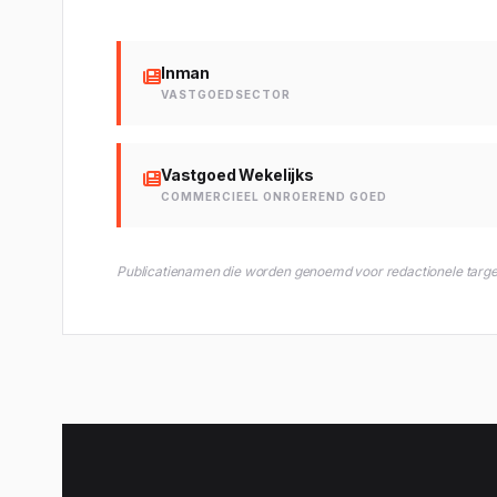
Inman
VASTGOEDSECTOR
Vastgoed Wekelijks
COMMERCIEEL ONROEREND GOED
Publicatienamen die worden genoemd voor redactionele targetin