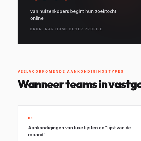
van huizenkopers begint hun zoektocht
online
BRON: NAR HOME BUYER PROFILE
VEELVOORKOMENDE AANKONDIGINGSTYPES
Wanneer teams in vastgo
01
Aankondigingen van luxe lijsten en "lijst van de
maand"