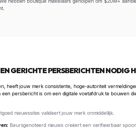
n. We hebben boutique makelaars geholpen om $20M+ aanbie
t.
N GERICHTE PERSBERICHTEN NODIG 
n, heeft jouw merk consistente, hoge-autoriteit vermeldinge
 een persbericht is om een digitale voetafdruk te bouwen 
tgoed nieuwssites valideert jouw merk onmiddellijk.
wen:
Beursgenoteerd nieuws creëert een verifieerbaar spoor 