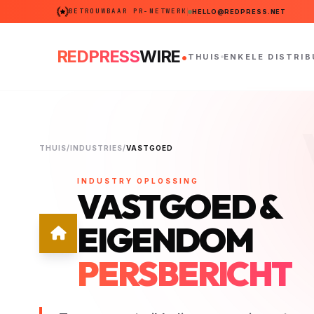
BETROUWBAAR PR-NETWERK
HELLO@REDPRESS.NET
.
REDPRESS
WIRE
THUIS
ENKELE DISTRIB
THUIS
/
INDUSTRIES
/
VASTGOED
INDUSTRY OPLOSSING
VASTGOED &
EIGENDOM
PERSBERICHT