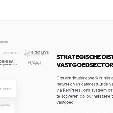
ERKEN
STRATEGISCHE DIS
VASTGOEDSECTO
Ons distributienetwerk is niet 
netwerk van datagestuurde v
Uitgelicht
via RedPress, ons systeem c
te activeren op journalistieke
vastgoed.
inanciën