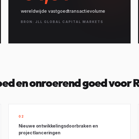
wereldwijde vastgoedtransactievolume
BRON: JLL GLOBAL CAPITAL MARKETS
ed en onroerend goed voor R
02
Nieuwe ontwikkelingsdoorbraken en
projectlanceringen