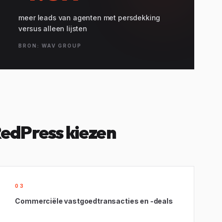
meer leads van agenten met persdekking
versus alleen lijsten
BRON: WAV GROUP
edPress kiezen
03
Commerciële vastgoedtransacties en -deals