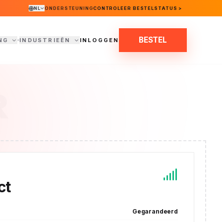
NL
ONDERSTEUNING
CONTROLEER BESTELSTATUS >
BESTEL
NG
INDUSTRIEËN
INLOGGEN
R
ct
Gegarandeerd