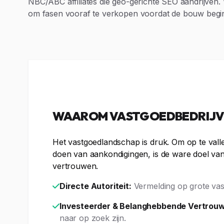
NBC/ABC affiliates die geo-gerichte SEO aandrijve
om fasen vooraf te verkopen voordat de bouw begin
WAAROM VASTGOEDBEDRIJVE
Het vastgoedlandschap is druk. Om op te valle
doen van aankondigingen, is de ware doel van
vertrouwen.
Directe Autoriteit:
Vermelding op grote vas
Investeerder & Belanghebbende Vertrou
naar op zoek zijn.