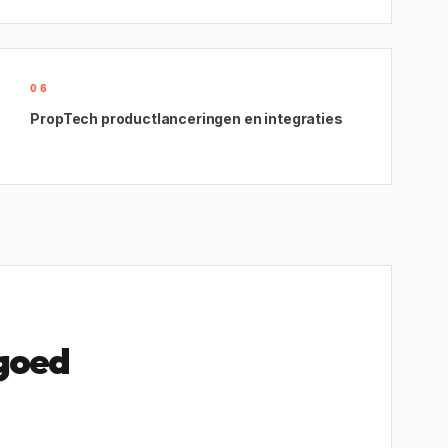
06
PropTech productlanceringen en integraties
 goed