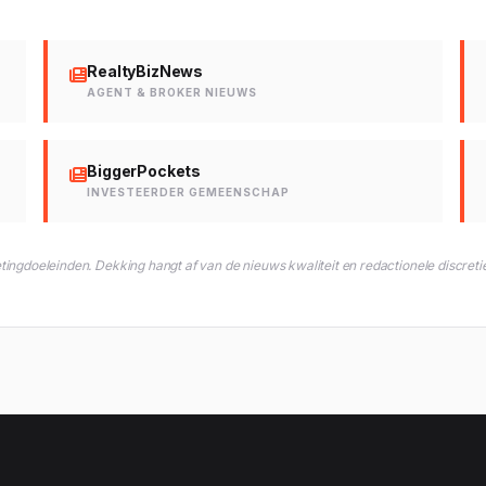
RealtyBizNews
AGENT & BROKER NIEUWS
BiggerPockets
INVESTEERDER GEMEENSCHAP
gdoeleinden. Dekking hangt af van de nieuws kwaliteit en redactionele discretie 