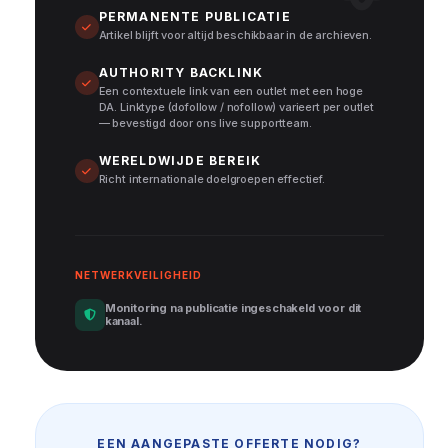
PERMANENTE PUBLICATIE
Artikel blijft voor altijd beschikbaar in de archieven.
AUTHORITY BACKLINK
Een contextuele link van een outlet met een hoge
DA. Linktype (dofollow / nofollow) varieert per outlet
— bevestigd door ons live supportteam.
WERELDWIJDE BEREIK
Richt internationale doelgroepen effectief.
NETWERKVEILIGHEID
Monitoring na publicatie ingeschakeld voor dit
kanaal.
EEN AANGEPASTE OFFERTE NODIG?