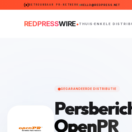
BETROUWBAAR PR-NETWERK
HELLO@REDPRESS.NET
.
REDPRESS
WIRE
THUIS
ENKELE DISTRIB
GEGARANDEERDE DISTRIBUTIE
Persberic
OpenPR