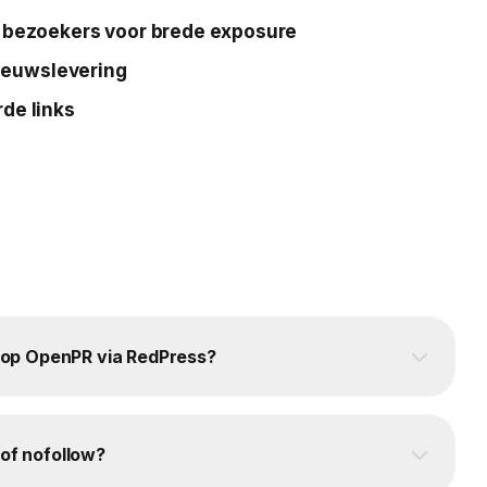
e bezoekers voor brede exposure
nieuwslevering
de links
ie op OpenPR via RedPress?
 of nofollow?