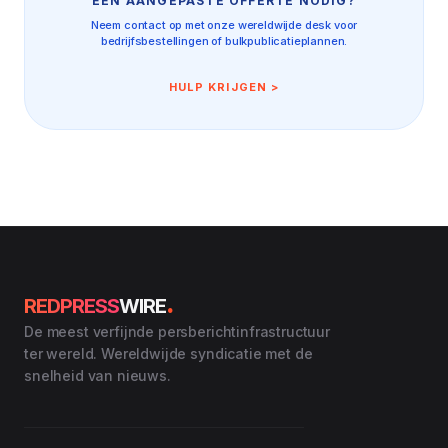
EEN AANGEPASTE OFFERTE NODIG?
Neem contact op met onze wereldwijde desk voor
bedrijfsbestellingen of bulkpublicatieplannen.
HULP KRIJGEN >
.
REDPRESS
WIRE
De meest verfijnde persberichtinfrastructuur
ter wereld. Wereldwijde syndicatie met de
snelheid van nieuws.