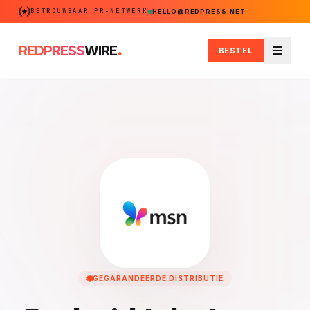
BETROUWBAAR PR-NETWERK
HELLO@REDPRESS.NET
.
REDPRESS
WIRE
BESTEL
Menu
GEGARANDEERDE DISTRIBUTIE