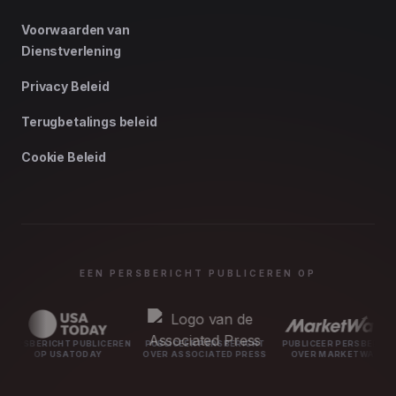
Voorwaarden van
Dienstverlening
Privacy Beleid
Terugbetalings beleid
Cookie Beleid
EEN PERSBERICHT PUBLICEREN OP
ICHT PUBLICEREN
PUBLICEER PERSBERICHT
PUBLICEER PERSBERICHT
PUBL
 USATODAY
OVER ASSOCIATED PRESS
OVER MARKETWATCH
O