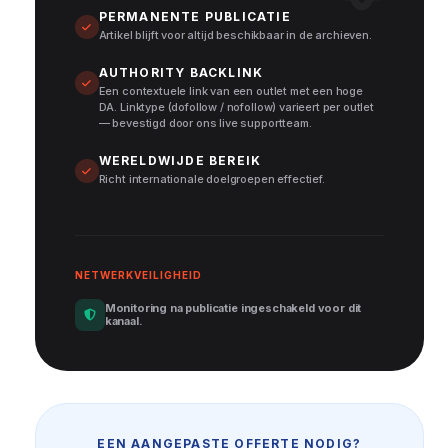
PERMANENTE PUBLICATIE
Artikel blijft voor altijd beschikbaar in de archieven.
AUTHORITY BACKLINK
Een contextuele link van een outlet met een hoge
DA. Linktype (dofollow / nofollow) varieert per outlet
— bevestigd door ons live supportteam.
WERELDWIJDE BEREIK
Richt internationale doelgroepen effectief.
NETWERKVEILIGHEID
Monitoring na publicatie ingeschakeld voor dit
kanaal.
EEN AANGEPASTE OFFERTE NODIG?