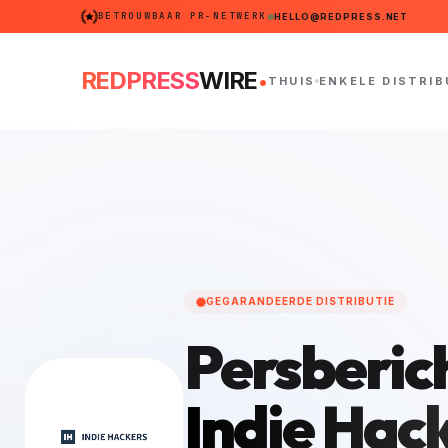
BETROUWBAAR PR-NETWERK
HELLO@REDPRESS.NET
.
REDPRESS
WIRE
THUIS
ENKELE DISTRIB
GEGARANDEERDE DISTRIBUTIE
Persberic
Indie Hac