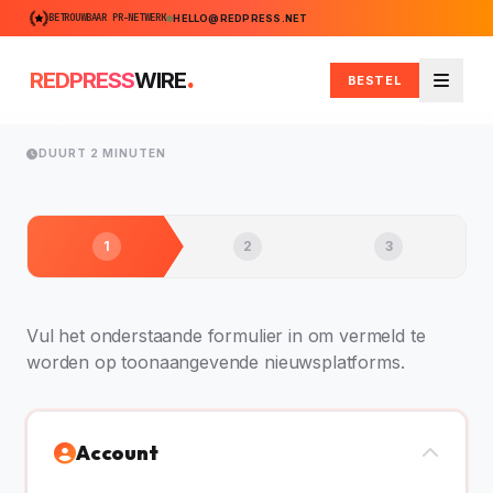
BETROUWBAAR PR-NETWERK
HELLO@REDPRESS.NET
.
REDPRESS
WIRE
BESTEL
Menu
DUURT 2 MINUTEN
1
2
3
Vul het onderstaande formulier in om vermeld te
worden op toonaangevende nieuwsplatforms.
Account