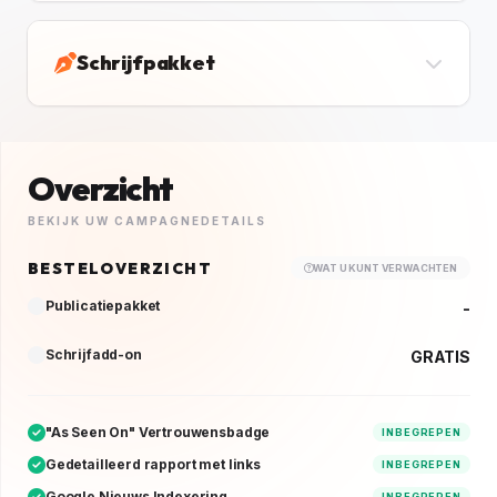
Schrijfpakket
Overzicht
BEKIJK UW CAMPAGNEDETAILS
BESTELOVERZICHT
WAT U KUNT VERWACHTEN
Publicatiepakket
-
Schrijfadd-on
GRATIS
"As Seen On" Vertrouwensbadge
INBEGREPEN
Gedetailleerd rapport met links
INBEGREPEN
Google Nieuws Indexering
INBEGREPEN