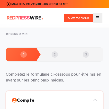
RÉSEAU PR DE CONFIANCE
HELLO@REDPRESS.NET
.
REDPRESS
WIRE
COMMANDER
Menu
PREND 2 MIN
1
2
3
Complétez le formulaire ci-dessous pour être mis en
avant sur les principaux médias.
Compte