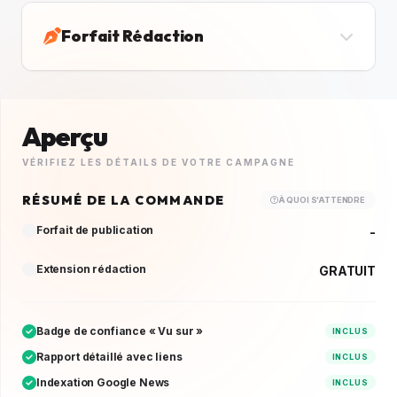
Forfait Rédaction
Aperçu
VÉRIFIEZ LES DÉTAILS DE VOTRE CAMPAGNE
RÉSUMÉ DE LA COMMANDE
À QUOI S’ATTENDRE
Forfait de publication
-
Extension rédaction
GRATUIT
Badge de confiance « Vu sur »
INCLUS
Rapport détaillé avec liens
INCLUS
Indexation Google News
INCLUS