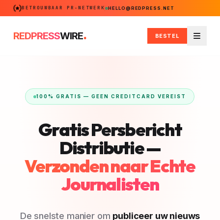
BETROUWBAAR PR-NETWERK
HELLO@REDPRESS.NET
.
REDPRESS
WIRE
BESTEL
Menu
100% GRATIS — GEEN CREDITCARD VEREIST
Gratis Persbericht
Distributie —
Verzonden naar Echte
Journalisten
De snelste manier om
publiceer uw nieuws