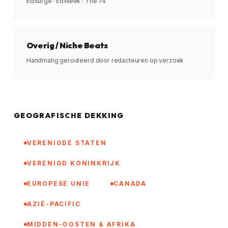
EdSurge · EdWeek · The 74
Overig / Niche Beats
Handmatig gerouteerd door redacteuren op verzoek
GEOGRAFISCHE DEKKING
VERENIGDE STATEN
VERENIGD KONINKRIJK
EUROPESE UNIE
CANADA
AZIË-PACIFIC
MIDDEN-OOSTEN & AFRIKA