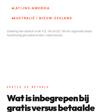
LATIJNS-AMERIKA
AUSTRALIË / NIEUW-ZEELAND
Dekking het sterkst in de VS, VK en EU. Niche regionale beats
handmatig gerouteerd door redacteuren.
GRATIS VS BETAALD
Wat is inbegrepen bij
gratis versus betaalde