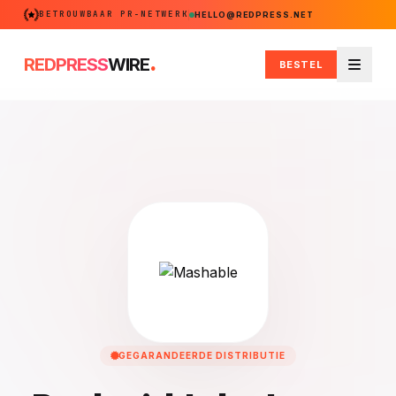
BETROUWBAAR PR-NETWERK
HELLO@REDPRESS.NET
.
REDPRESS
WIRE
BESTEL
Menu
GEGARANDEERDE DISTRIBUTIE