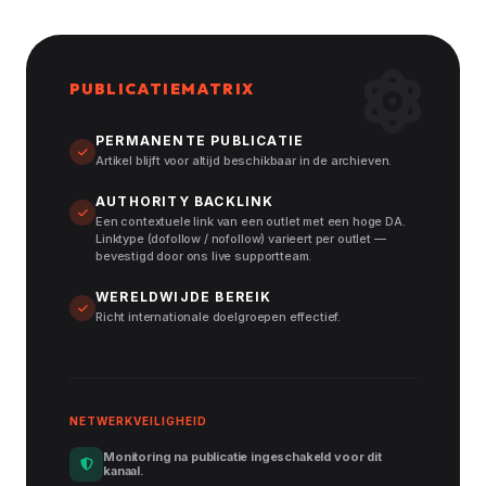
PUBLICATIEMATRIX
PERMANENTE PUBLICATIE
Artikel blijft voor altijd beschikbaar in de archieven.
AUTHORITY BACKLINK
Een contextuele link van een outlet met een hoge DA.
Linktype (dofollow / nofollow) varieert per outlet —
bevestigd door ons live supportteam.
WERELDWIJDE BEREIK
Richt internationale doelgroepen effectief.
NETWERKVEILIGHEID
Monitoring na publicatie ingeschakeld voor dit
kanaal.