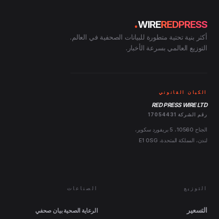
.
WIRE
REDPRESS
أكثر بنية تحتية متطورة للبيانات الصحفية في العالم.
التوزيع العالمي بسرعة الأخبار.
الكيان القانوني
RED PRESS WIRE LTD
رقم الشركة 17054431
الجناح 10560، 5 بريفورد سكوير،
لندن، المملكة المتحدة، E1 0SG
التوزيع
الصناعات
التسعير
الرعاية الصحية بيان صحفي