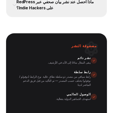
ماذا أحصل عند نشر بيان صحفي عبر RedPress
على Indie Hackers؟
مصفوفة النشر
نشر دائم
يبقى المقال متاحًا إلى الأبد في الأرشيف.
رابط سلطة
رابط سياقي من مصدر ذو سلطة نطاق عالية. نوع الرابط (دوفولو /
نوفولو) يختلف حسب المصدر — تم التأكيد من قبل فريق الدعم
المباشر لدينا.
الوصول العالمي
استهدف الجماهير الدولية بفعالية.