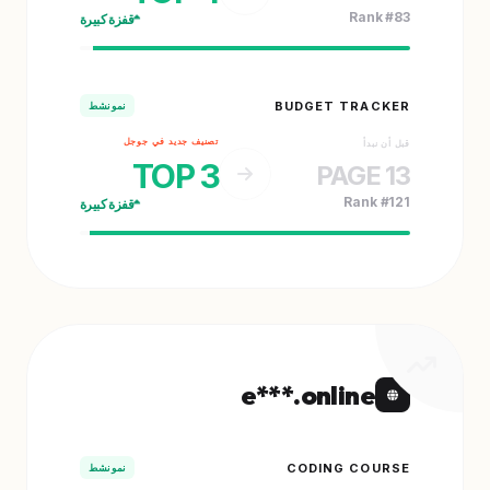
Rank #83
قفزة كبيرة
BUDGET TRACKER
نمو نشط
تصنيف جديد في جوجل
قبل أن نبدأ
TOP 3
PAGE 13
Rank #121
قفزة كبيرة
e***.online
CODING COURSE
نمو نشط