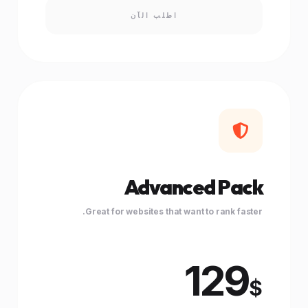
اطلب الآن
Advanced Pack
Great for websites that want to rank faster.
129
$