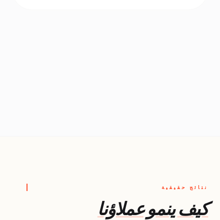
نتائج حقيقية
كيف ينمو عملاؤنا