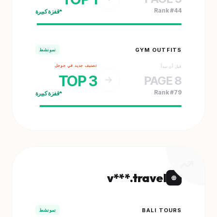
Rank #44
قفزة كبيرة
GYM OUTFITS
نمو نشط
تصنيف جديد في جوجل
قبل أن نبدأ
TOP 3
PAGE 8
Rank #79
قفزة كبيرة
v***.travel
BALI TOURS
نمو نشط