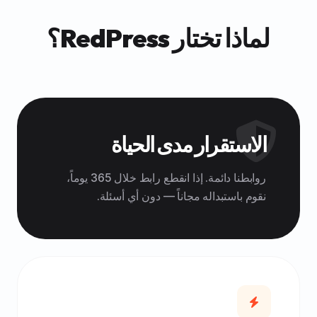
لماذا تختار RedPress؟
الاستقرار مدى الحياة
روابطنا دائمة. إذا انقطع رابط خلال 365 يوماً،
نقوم باستبداله مجاناً — دون أي أسئلة.