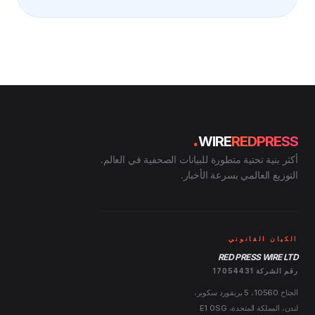
.
WIRE
REDPRESS
أكثر بنية تحتية متطورة للبيانات الصحفية في العالم.
التوزيع العالمي بسرعة الأخبار.
الكيان القانوني
RED PRESS WIRE LTD
رقم الشركة 17054431
الجناح 10560، 5 بريفورد سكوير،
لندن، المملكة المتحدة، E1 0SG