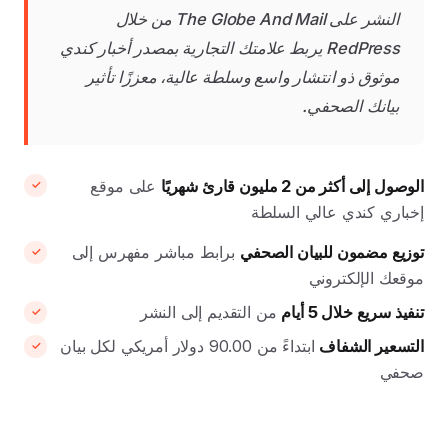
النشر على The Globe And Mail من خلال
RedPress يربط علامتك التجارية بمصدر أخبار كندي
موثوق ذو انتشار واسع وسلطة عالية، معززًا تأثير
بيانك الصحفي.
الوصول إلى أكثر من 2 مليون قارئ شهريًا
على موقع
إخباري كندي عالي السلطة
توزيع مضمون للبيان الصحفي
برابط مباشر مفهرس إلى
موقعك الإلكتروني
تنفيذ سريع خلال 5 أيام
من التقديم إلى النشر
التسعير الشفاف
ابتداءً من 90.00 دولار أمريكي لكل بيان
صحفي