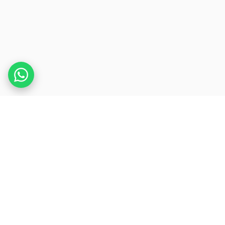
.
REDPRESS
WIRE
L'infrastructure de communiqué de presse la
plus raffinée au monde. Syndication mondiale
à la vitesse de l'actualité.