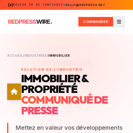
RÉSEAU PR DE CONFIANCE
HELLO@REDPRESS.NET
.
REDPRESS
WIRE
COMMANDER
Menu
ACCUEIL
/
INDUSTRIES
/
IMMOBILIER
PR IMMOBILIER
SOLUTION DE L'INDUSTRIE
IMMOBILIER &
PROPRIÉTÉ
COMMUNIQUÉ DE
PRESSE
Mettez en valeur vos développements