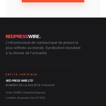
.
REDPRESS
WIRE
L'infrastructure de communiqué de presse la
plus raffinée au monde. Syndication mondiale
à la vitesse de l'actualité.
ENTITÉ JURIDIQUE
RED PRESS WIRE LTD
NUMÉRO DE LA SOCIÉTÉ 17054431
Suite 10560 5 Brayford Square,
Londres, Royaume-Uni, E1 0SG