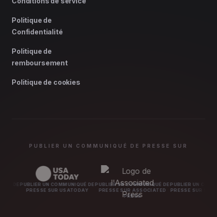
Conditions de service
Politique de
Confidentialité
Politique de
remboursement
Politique de cookies
PUBLIER UN COMMUNIQUÉ DE PRESSE SUR
 DE
PUBLIER UN COMMUNIQUÉ DE
PUBLIER UN COMMUNIQUÉ DE
PUBLIER UN COMMUNI
S
PRESSE SUR USATODAY
PRESSE SUR ASSOCIATED
PRESSE SUR MARKE
PRESS