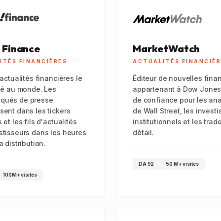
 Finance
MarketWatch
ITÉS FINANCIÈRES
ACTUALITÉS FINANCIÈ
'actualités financières le
Éditeur de nouvelles fina
ité au monde. Les
appartenant à Dow Jones
qués de presse
de confiance pour les an
sent dans les tickers
de Wall Street, les invest
 et les fils d'actualités
institutionnels et les trad
stisseurs dans les heures
détail.
a distribution.
DA 92
50 M+ visites
100M+ visites