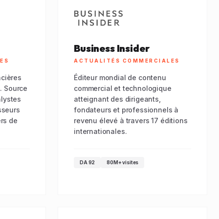
Business Insider
RES
ACTUALITÉS COMMERCIALES
ncières
Éditeur mondial de contenu
. Source
commercial et technologique
alystes
atteignant des dirigeants,
isseurs
fondateurs et professionnels à
ers de
revenu élevé à travers 17 éditions
internationales.
DA 92
80M+ visites