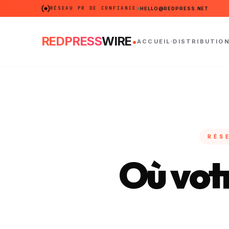
RÉSEAU PR DE CONFIANCE
HELLO@REDPRESS.NET
.
REDPRESS
WIRE
ACCUEIL
DISTRIBUTIO
RÉS
Où votr