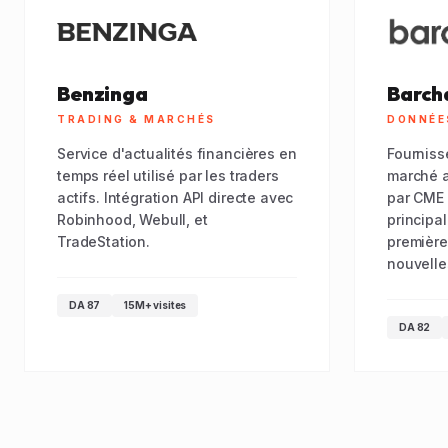
Benzinga
Barch
TRADING & MARCHÉS
DONNÉE
Service d'actualités financières en
Fourniss
temps réel utilisé par les traders
marché a
actifs. Intégration API directe avec
par CME 
Robinhood, Webull, et
principa
TradeStation.
premières
nouvelle
DA 87
15M+ visites
DA 82