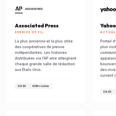
Associated Press
Yahoo
SERVICE DE FIL
ACTUAL
La plus ancienne et la plus citée
Portail d
des coopératives de presse
plus vis
indépendantes. Les histoires
communi
distribuées via l'AP wire atteignent
apparais
chaque grande salle de rédaction
boursiers
aux États-Unis.
des inve
suivant l
DA 94
40M+ visites
DA 93