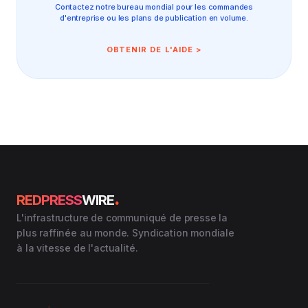
Contactez notre bureau mondial pour les commandes
d'entreprise ou les plans de publication en volume.
OBTENIR DE L'AIDE >
.
REDPRESS
WIRE
L'infrastructure de communiqué de presse la
plus raffinée au monde. Syndication mondiale
à la vitesse de l'actualité.