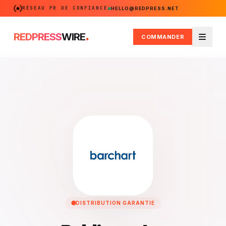
RÉSEAU PR DE CONFIANCE
HELLO@REDPRESS.NET
.
REDPRESS
WIRE
COMMANDER
Menu
DISTRIBUTION GARANTIE