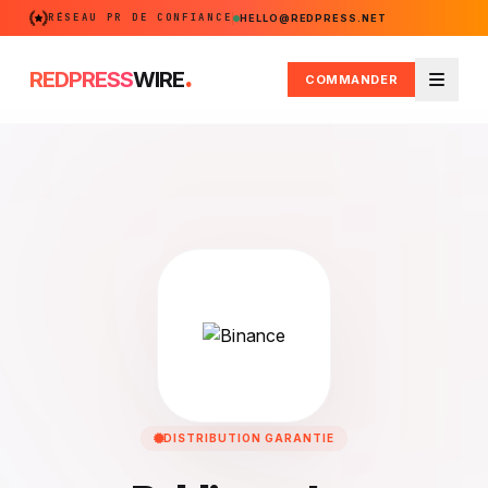
RÉSEAU PR DE CONFIANCE
HELLO@REDPRESS.NET
.
REDPRESS
WIRE
COMMANDER
Menu
DISTRIBUTION GARANTIE