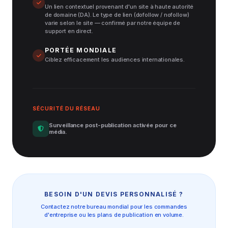
Un lien contextuel provenant d'un site à haute autorité
de domaine (DA). Le type de lien (dofollow / nofollow)
varie selon le site — confirmé par notre équipe de
support en direct.
PORTÉE MONDIALE
Ciblez efficacement les audiences internationales.
SÉCURITÉ DU RÉSEAU
Surveillance post-publication activée pour ce
média.
BESOIN D'UN DEVIS PERSONNALISÉ ?
Contactez notre bureau mondial pour les commandes
d'entreprise ou les plans de publication en volume.