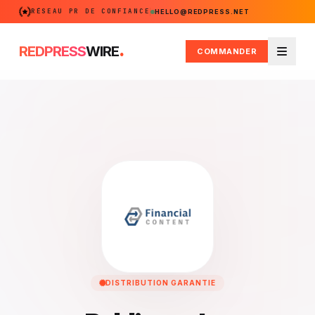
RÉSEAU PR DE CONFIANCE
HELLO@REDPRESS.NET
.
REDPRESS
WIRE
COMMANDER
Menu
DISTRIBUTION GARANTIE