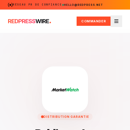
RÉSEAU PR DE CONFIANCE
HELLO@REDPRESS.NET
.
REDPRESS
WIRE
COMMANDER
Menu
DISTRIBUTION GARANTIE