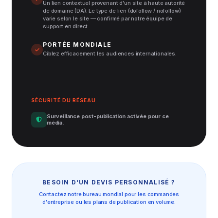
Un lien contextuel provenant d'un site à haute autorité
de domaine (DA). Le type de lien (dofollow / nofollow)
varie selon le site — confirmé par notre équipe de
support en direct.
PORTÉE MONDIALE
Ciblez efficacement les audiences internationales.
SÉCURITÉ DU RÉSEAU
Surveillance post-publication activée pour ce
média.
BESOIN D'UN DEVIS PERSONNALISÉ ?
Contactez notre bureau mondial pour les commandes
d'entreprise ou les plans de publication en volume.