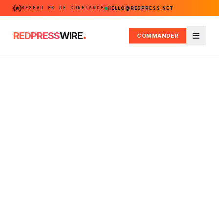
RÉSEAU PR DE CONFIANCE
HELLO@REDPRESS.NET
.
REDPRESS
WIRE
COMMANDER
Menu