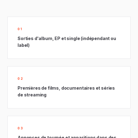
01
Sorties d'album, EP et single (indépendant ou
label)
02
Premières de films, documentaires et séries
de streaming
03
Annonces de tournée et apparitions dans des