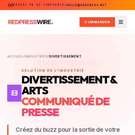
RÉSEAU PR DE CONFIANCE
HELLO@REDPRESS.NET
.
REDPRESS
WIRE
COMMANDER
Menu
ACCUEIL
/
INDUSTRIES
/
DIVERTISSEMENT
PR DIVERTISSEMENT
SOLUTION DE L'INDUSTRIE
DIVERTISSEMENT &
ARTS
COMMUNIQUÉ DE
PRESSE
Créez du buzz pour la sortie de votre