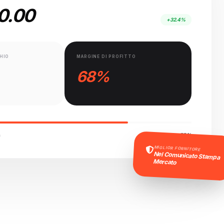
0.00
+32.4%
HIO
MARGINE DI PROFITTO
68%
A
75%
MIGLIOR FORNITORE
Nel Comunicato Stampa
Mercato