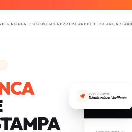
NE SINGOLA
AGENZIA
PREZZI
PACCHETTI BACKLINK
GUI
6
ANCA
NUOVO ORDINE
E
Distribuzione Verificata
DISTRIB
STAMPA