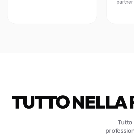
partner 
TUTTO NELLA 
Tutto 
profession