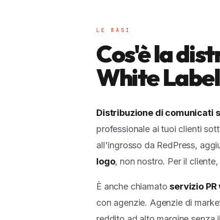
LE BASI
Cos'è la dis
White Label
Distribuzione di comunicati
professionale ai tuoi clienti so
all'ingrosso da RedPress, aggiun
logo
, non nostro. Per il client
È anche chiamato
servizio PR 
con agenzie. Agenzie di market
reddito ad alto margine senza il