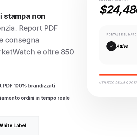
ENTRATE MENSILI
$24,48
ti stampa non
enzia. Report PDF
PORTALE DEL MARC
o e consegna
Attivo
rketWatch e oltre 850
UTILIZZO DELLA QUOT
t PDF 100% brandizzati
iamento ordini in tempo reale
 White Label