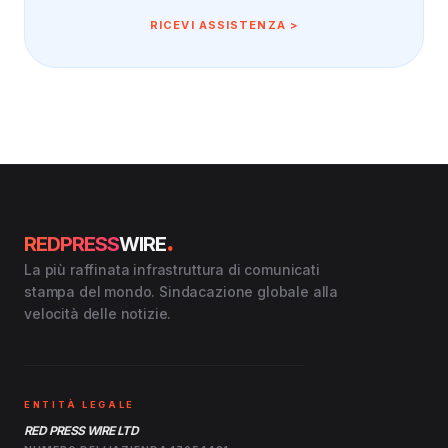
RICEVI ASSISTENZA >
.
REDPRESS
WIRE
La più raffinata infrastruttura di comunicati
stampa del mondo. Sindacazione globale alla
velocità delle notizie.
ENTITÀ LEGALE
RED PRESS WIRE LTD