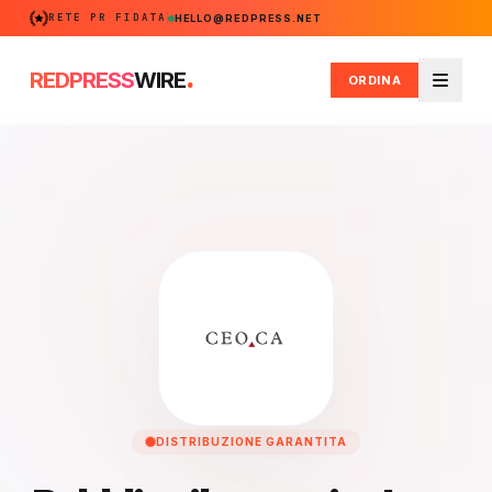
RETE PR FIDATA
HELLO@REDPRESS.NET
.
REDPRESS
WIRE
ORDINA
Menu
DISTRIBUZIONE GARANTITA