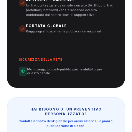
Un link contestuale da un sito con alto DA. Il tipo di link
(dofollow / nofollow) varia a seconda del sito —
confermato dal nostro team di supporto live.
PORTATA GLOBALE
Raggiungi efficacemente pubblici internazionali.
SICUREZZA DELLA RETE
Monitoraggio post-pubblicazione abilitato per
questo canale.
HAI BISOGNO DI UN PREVENTIVO
PERSONALIZZATO?
Contatta il nostro desk globale per ordini aziendali o piani di
pubblicazione in blocco.