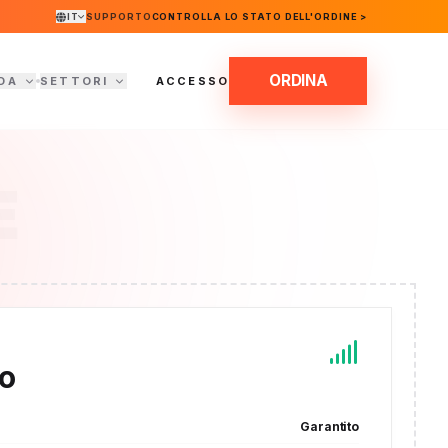
IT
SUPPORTO
CONTROLLA LO STATO DELL'ORDINE >
ORDINA
DA
SETTORI
ACCESSO
E
to
Garantito