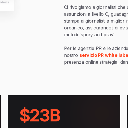
ndenza
Ci rivolgiamo a giornalisti che
assunzioni a livello C, guadag
stampa ai giornalisti a migli
organico, assicurandoti di evi
metodi 'spray and pray'.
Per le agenzie PR e le aziende 
nostro
servizio PR white labe
presenza online strategia, dando
$23B