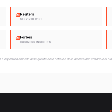
Reuters
SERVIZIO WIRE
Forbes
BUSINESS INSIGHTS
 La copertura dipende dalla qualità delle notizie e dalla discrezione editoriale di cia