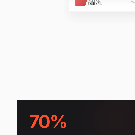
Te
70%