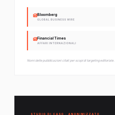
Bloomberg
GLOBAL BUSINESS WIRE
Financial Times
AFFARI INTERNAZIONALI
Nomi delle pubblicazioni citati per scopi di targeting editoriale.
STUDIO DI CASO · ANONIMIZZATO