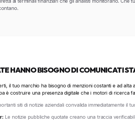
retta ai terminali finanziari che gli analisti monitorano. Che
 contano.
TE HANNO BISOGNO DI COMUNICATI ST
rti, il tuo marchio ha bisogno di menzioni costanti e ad alta au
è costruire una presenza digitale che i motori di ricerca favo
ortanti siti di notizie aziendali convalida immediatamente il t
r:
Le notizie pubbliche quotate creano una traccia verificabile 