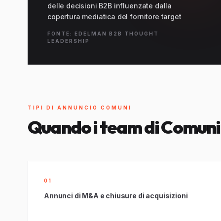
delle decisioni B2B influenzate dalla
copertura mediatica del fornitore target
FONTE: EDELMAN B2B THOUGHT
LEADERSHIP
TIPI DI ANNUNCIO COMUNI
Quando i team di Comuni
01
Annunci di M&A e chiusure di acquisizioni