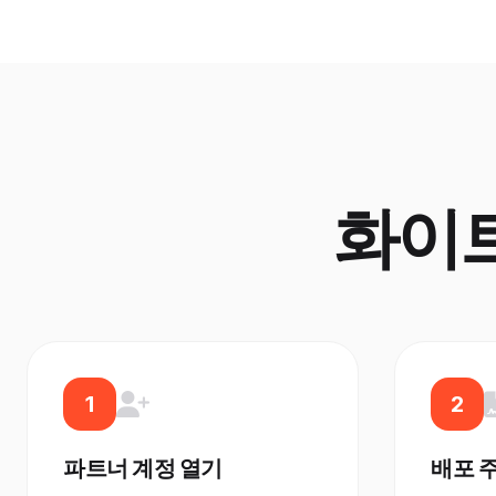
화이트
1
2
파트너 계정 열기
배포 