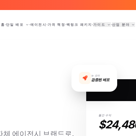
홈
단일 배포
에이전시
가격 책정
백링크 패키지
가이드
산업 분야
뉴 오더
검증된 배포
월간 수익
$24,48
자체 에이전시 브랜드로.