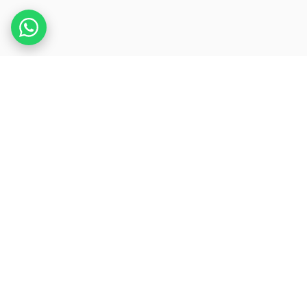
.
REDPRESS
WIRE
세계에서 가장 정교한 보도자료 인프라. 뉴스 속도의
글로벌 신디케이션.
법인
RED PRESS WIRE LTD
회사 번호 17054431