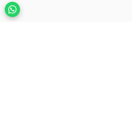
.
REDPRESS
WIRE
세계에서 가장 정교한 보도자료 인프라. 뉴스 속도의
글로벌 신디케이션.
법인
RED PRESS WIRE LTD
회사 번호 17054431