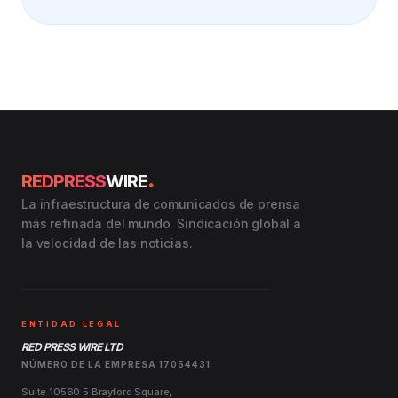
.
REDPRESS
WIRE
La infraestructura de comunicados de prensa
más refinada del mundo. Sindicación global a
la velocidad de las noticias.
ENTIDAD LEGAL
RED PRESS WIRE LTD
NÚMERO DE LA EMPRESA 17054431
Suite 10560 5 Brayford Square,