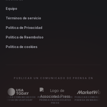
Equipo
Términos de servicio
Política de Privacidad
Política de Reembolso
Política de cookies
PUBLICAR UN COMUNICADO DE PRENSA EN
R COMUNICADO DE
PUBLICAR COMUNICADO DE
PUBLICAR COMUNICADO DE
PUBL
A EN USATODAY
PRENSA EN ASSOCIATED
PRENSA EN MARKETWATCH
PR
PRESS