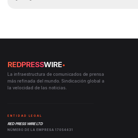
.
REDPRESS
WIRE
La infraestructura de comunicados de prensa
más refinada del mundo. Sindicación global a
la velocidad de las noticias.
ENTIDAD LEGAL
RED PRESS WIRE LTD
NÚMERO DE LA EMPRESA 17054431