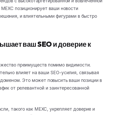
ендов с высокотаргетированной и вовлеченной
а MEXC позиционирует ваши новости
ешения, и влиятельными фигурами в быстро
ышает ваш SEO и доверие к
ожество преимуществ помимо видимости.
ельно влияет на ваши SEO-усилия, связывая
 доменом. Это может повысить ваши позиции в
афик от релевантной и заинтересованной
асли, такого как MEXC, укрепляет доверие и