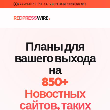
ДОВЕРЕННАЯ PR-СЕТЬ
HELLO@REDPRESS.NET
.
REDPRESS
WIRE
Планы для
вашего выхода
на
850+
Новостных
сайтов, таких