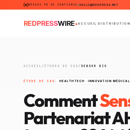
RÉSEAU PR DE CONFIANCE
HELLO@REDPRESS.NET
.
REDPRESS
WIRE
ACCUEIL
DISTRIBUTIO
ACCUEIL
/
ÉTUDES DE CAS
/
SENSOR BIO
ÉTUDE DE CAS
HEALTHTECH · INNOVATION MÉDICAL
Comment
Sen
Partenariat 