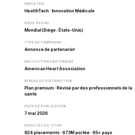
INDUSTRIE
HealthTech · Innovation Médicale
SIÈGE SOCIAL
Mondial (Siège : États-Unis)
TYPE DE CAMPAGNE
Annonce de partenariat
INSTITUTION PARTENAIRE
American Heart Association
NIVEAU DE DISTRIBUTION
Plan premium · Révisé par des professionnels de la
santé
DATE DE PUBLICATION
7 mai 2026
RÉSULTAT DU TITRE
824 placements · 673M portée · 65+ pays